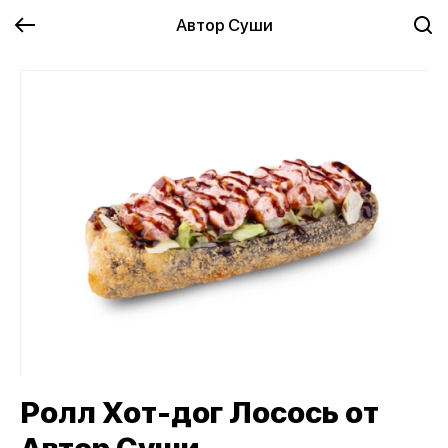
Автор Суши
Ролл Хот-дог Лосось от