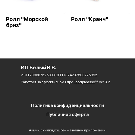
Ролл "Морской
Ролл "Кранч"
бриз"
ИП Белый В.В.
ИНН 230607625093 ОГРН 324237500225852
Работает на эффективном ядре
Foodpicásso
ver. 3.2
Политика конфиденциальности
Публичная оферта
Акции, скидки, кэшбэк − в нашем приложении!