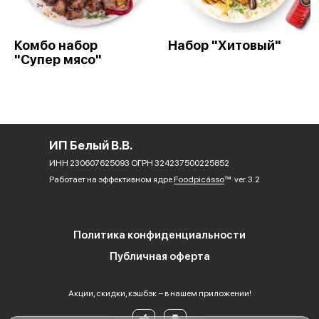
Комбо набор
Набор "Хитовый"
"Супер мясо"
ИП Белый В.В.
ИНН 230607625093 ОГРН 324237500225852
Работает на эффективном ядре
Foodpicásso
ver. 3.2
Политика конфиденциальности
Публичная оферта
Акции, скидки, кэшбэк − в нашем приложении!