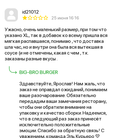
id21012
25 июня 16:16
Ужасно, очень маленький размер, при том что
указано XL, так в добавок ко всему пришла вся
мягкая распавшаяся, понимаю , что доставка
шла час, но и внутри она была вся вытекшая в
соусе (и не отмечены, какая с чем , т.к.
заказаны разные вкусы .
BIG-BRO BURGER
Здравствуйте, Ярослав! Нам жаль, что
заказ не оправдал ожиданий, понимаем
ваше разочарование. Обязательно
передадим ваши замечания ресторану,
чтобы они обратили внимание на
упаковку и качество сборки. Надеемся,
что в следующий раз заказ принесёт
исключительно положительные
эмоции. Спасибо за обратную связь! С
уважением, команда Эль Курьеро 💛