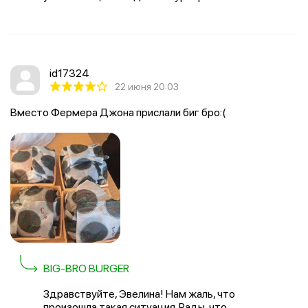
id17324
22 июня 20:03
Вместо Фермера Джона прислали биг бро:(
BIG-BRO BURGER
Здравствуйте, Эвелина! Нам жаль, что
произошла такая ситуация. Рады, что