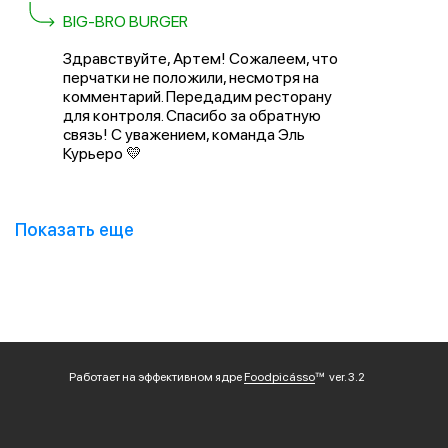
BIG-BRO BURGER
Здравствуйте, Артем! Сожалеем, что
перчатки не положили, несмотря на
комментарий. Передадим ресторану
для контроля. Спасибо за обратную
связь! С уважением, команда Эль
Курьеро 💛
Показать еще
Работает на эффективном ядре
Foodpicásso
ver. 3.2