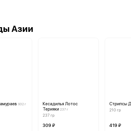
ды Азии
Самураев
Кесадилья Лотос
Стрипсы 
932 г
Терияки
237 г
210 гр
237 гр
309 ₽
419 ₽