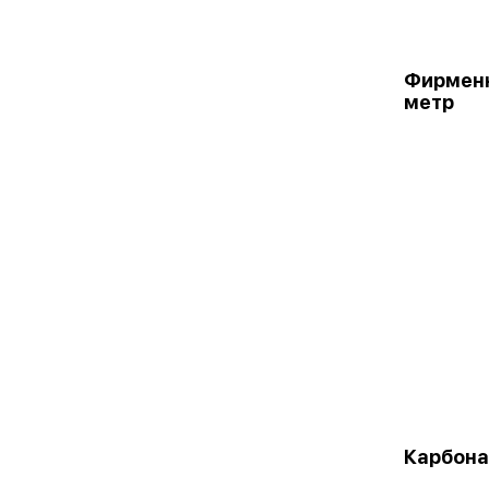
Фирменн
метр
Карбона