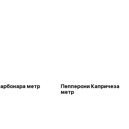
Карбонара метр
Пепперони Капричеза
метр