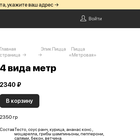
та, укажите ваш адрес →
Войти
Главная
Эпик Пицца
Пицца
страница
«Метровая»
4 вида метр
2340 ₽
В корзину
2350 гр
Состав
Тесто, соус ранч, курица, ананас конс.,
моцарелла, грибы шампиньоны, пепперони,
салями, бекон, ветчина.