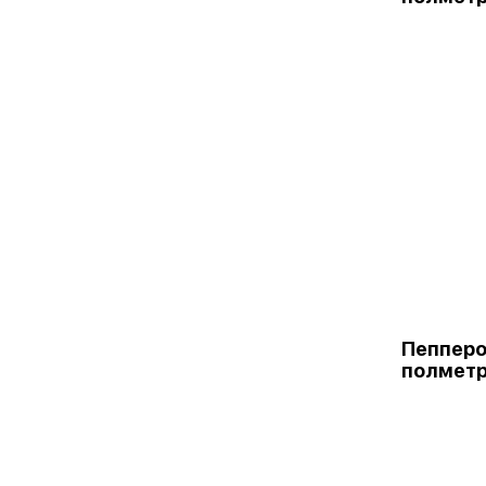
Пепперо
полмет