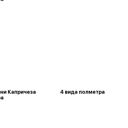
ни Капричеза
4 вида полметра
ра