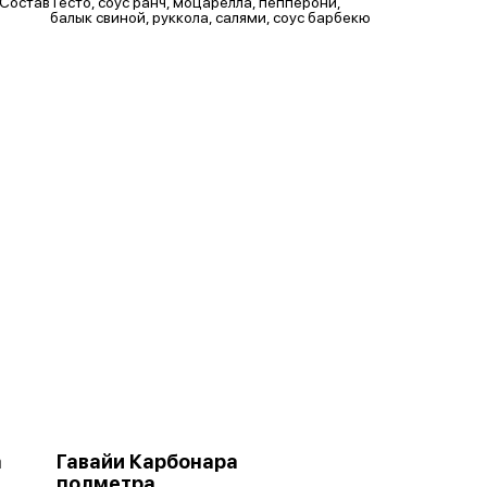
Состав
Тесто, соус ранч, моцарелла, пепперони,
балык cвинoй, руккола, салями, соус барбекю
а
Гавайи Карбонара
полметра