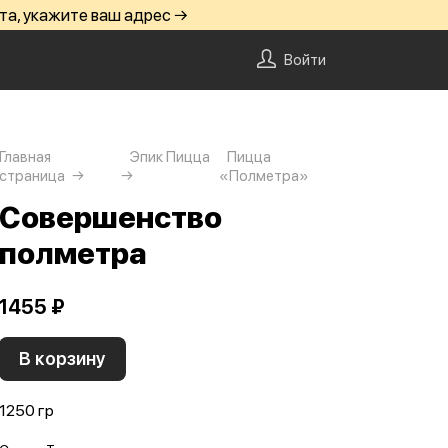
та, укажите ваш адрес →
Войти
Главная
Эпик Пицца
Пицца
страница
«Полметра»
Совершенство
полметра
1455 ₽
В корзину
1250 гр