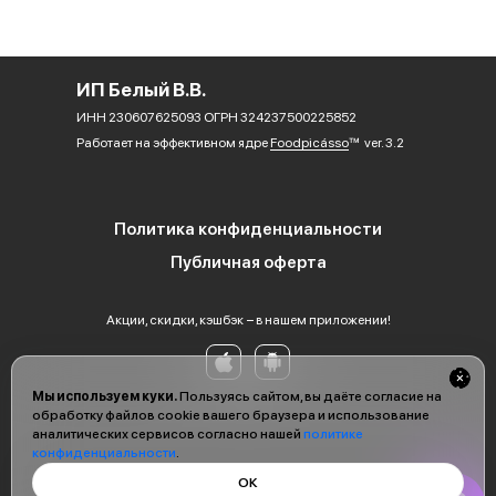
ИП Белый В.В.
ИНН 230607625093 ОГРН 324237500225852
Работает на эффективном ядре
Foodpicásso
ver. 3.2
Политика конфиденциальности
Публичная оферта
Акции, скидки, кэшбэк − в нашем приложении!
Мы используем куки.
Пользуясь сайтом, вы даёте согласие на
обработку файлов cookie вашего браузера и использование
аналитических сервисов согласно нашей
политике
конфиденциальности
.
ОК