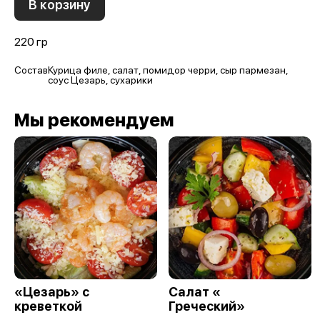
В корзину
220 гр
Состав
Курица филе, салат, помидор черри, сыр пармезан,
соус Цезарь, сухарики
Мы рекомендуем
«Цезарь» с
Салат «
креветкой
Греческий»