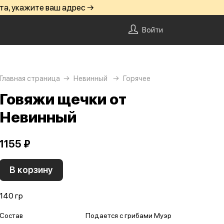
та, укажите ваш адрес →
Войти
Главная страница
Невинный
Горячее
Говяжи щечки от
Невинный
1155 ₽
В корзину
140 гр
Состав
Подается с грибами Муэр