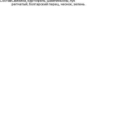
Состав
Свинина, картофель, шампиньоны, лук
репчатый, болгарский перец, чеснок, зелень.