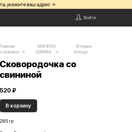
та, укажите ваш адрес →
Войти
Главная
МАНИЛА
Вторые
страница
СИМФА
блюда
Сковородочка со
свининой
520 ₽
В корзину
285 гр