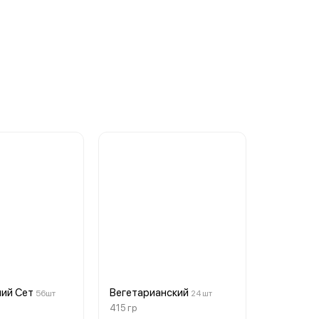
чий Сет
Вегетарианский
56шт
24 шт
415 гр