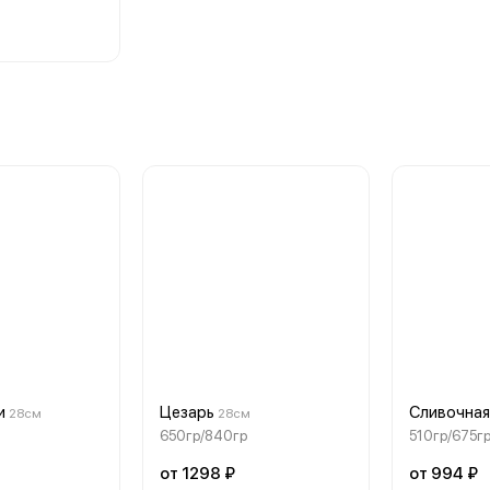
и
Цезарь
Сливочная
28см
28см
650гр/840гр
510гр/675г
от 1298 ₽
от 994 ₽