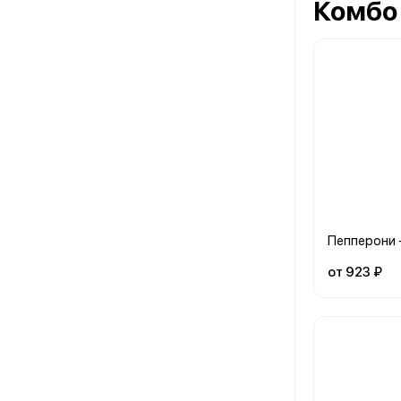
Комбо
Пепперони 
от 923 ₽