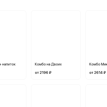
+ напиток
Комбо на Двоих
Комбо Ми
от 2196 ₽
от 2614 ₽