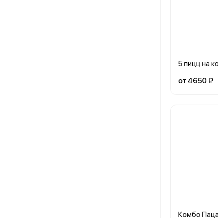
5 пицц на 
от 4650 ₽
Комбо Пац