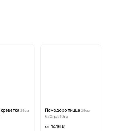
 креветка
Помодоро пицца
28см
28см
р
620гр/810гр
от 1416 ₽