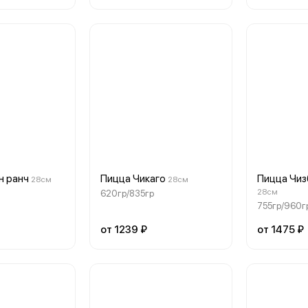
н ранч
Пицца Чикаго
Пицца Чиз
28см
28см
28см
620гр/835гр
755гр/960г
от 1239 ₽
от 1475 ₽