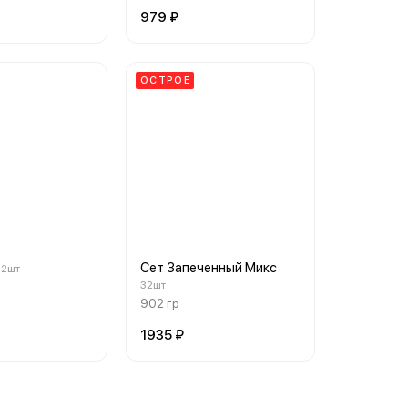
979 ₽
ОСТРОЕ
Сет Запеченный Микс
72шт
32шт
902 гр
1935 ₽