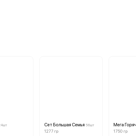
Сет Большая Семья
Мега Горя
24шт
56шт
1277 гр
1750 гр