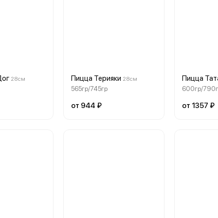
Дог
Пицца Терияки
Пицца Тат
28см
28см
565гр/745гр
600гр/790
от 944 ₽
от 1357 ₽