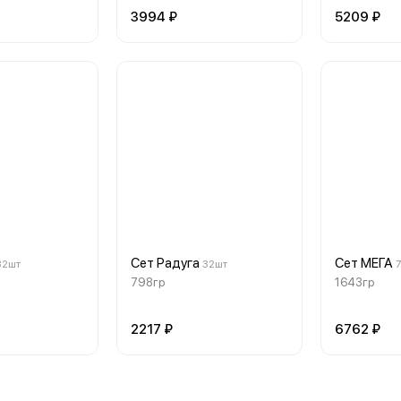
3994 ₽
5209 ₽
Сет Радуга
Сет МЕГА
32шт
32шт
798гр
1643гр
2217 ₽
6762 ₽