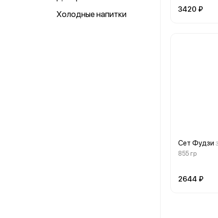
3420 ₽
Холодные напитки
Сет Фудзи
855 гр
2644 ₽