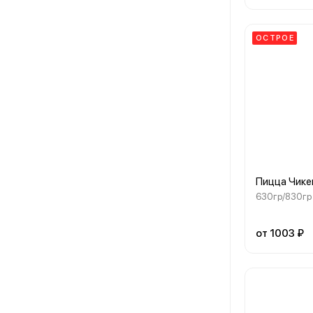
ОСТРОЕ
Пицца Чике
630гр/830гр
от 1003 ₽