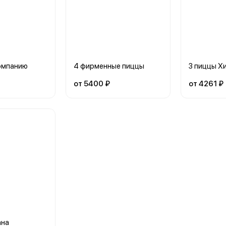
компанию
4 фирменные пиццы
3 пиццы Х
от 5400 ₽
от 4261 ₽
ана