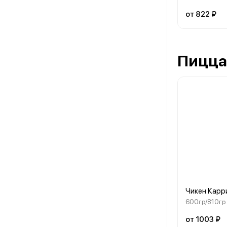
от 822 ₽
Пицца
Чикен Карр
600гр/810гр
от 1003 ₽