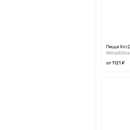
Пицца Хот
660гр/820гр
от 1121 ₽