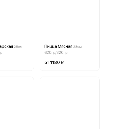
арская
Пицца Мясная
28см
28см
гр
620гр/820гр
от 1180 ₽