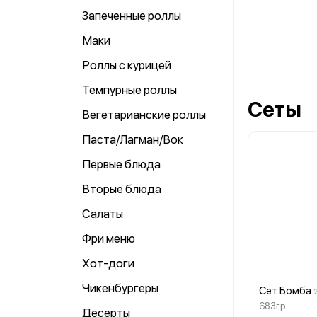
Запеченные роллы
Маки
Роллы с курицей
Темпурные роллы
Сеты
Вегетарианские роллы
Паста/Лагман/Вок
Первые блюда
Вторые блюда
Салаты
Фри меню
Хот-доги
Чикенбургеры
Сет Бомба
683гр
Десерты