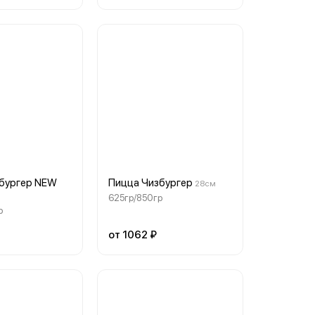
бургер NEW
Пицца Чизбургер
28см
625гр/850гр
р
от 1062 ₽