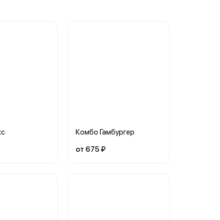
кс
Комбо Гамбургер
от 675 ₽