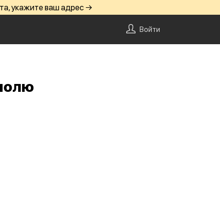
та, укажите ваш адрес →
Войти
полю