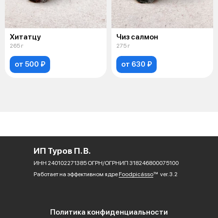
Хитатцу
Чиз салмон
265 г
275 г
от 500 ₽
от 630 ₽
ИП Туров П. В.
ИНН 240102271385 ОГРН/ОГРНИП 318246800075100
Работает на эффективном ядре
Foodpicásso
ver. 3.2
Политика конфиденциальности