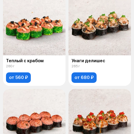
Теплый с крабом
Унаги делишес
280 г
265 г
от 560 ₽
от 680 ₽