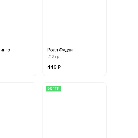
минго
Ролл Фудзи
212 гр
449 ₽
ВЕГГИ