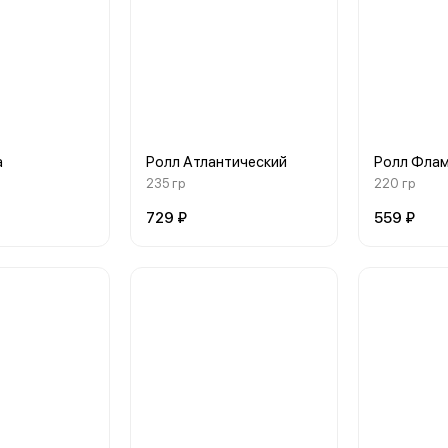
а
Ролл Атлантический
Ролл Фла
235 гр
220 гр
729 ₽
559 ₽