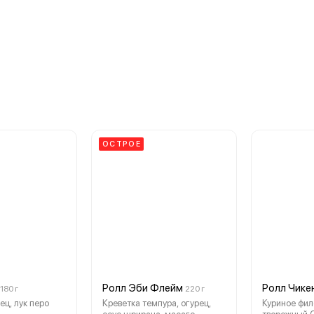
ОСТРОЕ
Ролл Эби Флейм
Ролл Чике
180 г
220 г
ец, лук перо
Креветка темпура, огурец,
Куриное филе 