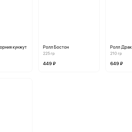
орния кунжут
Ролл Бостон
Ролл Драк
225 гр
210 гр
449 ₽
649 ₽