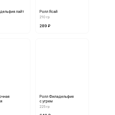
дельфия лайт
Ролл Ясай
210 гр
289 ₽
очная
Ролл Филадельфия
ия
с угрем
225 гр