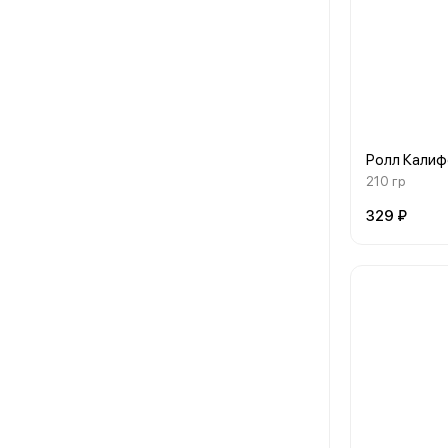
Ролл Калиф
210 гр
329 ₽