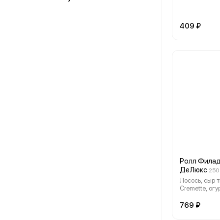
409 ₽
Ролл Фила
ДеЛюкс
250 
Лосось, сыр 
Cremette, огу
769 ₽