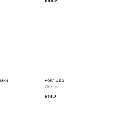
649 ₽
маки
Ролл Эдо
230 гр
519 ₽