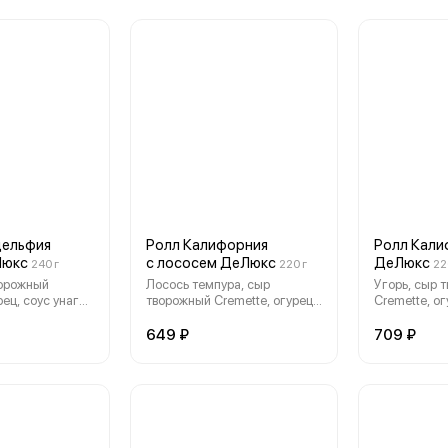
дельфия
Ролл Калифорния
Ролл Кали
Люкс
с лососем ДеЛюкс
ДеЛюкс
240 г
220 г
22
ворожный
Лосось темпура, сыр
Угорь, сыр 
рец, соус унаги,
творожный Cremette, огурец,
Cremette, ог
лук перо, масаго
649 ₽
709 ₽