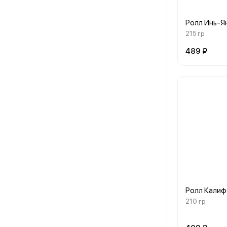
Ролл Инь-Я
215 гр
489 ₽
Ролл Калиф
210 гр