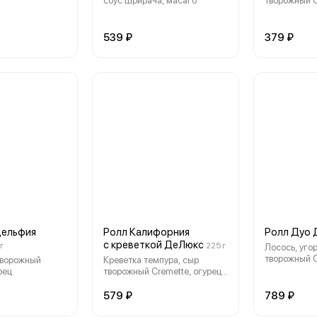
соус шрирача, масаго
творожный C
майонез, ог
539 ₽
379 ₽
дельфия
Ролл Калифорния
Ролл Дуо
с креветкой ДеЛюкс
г
225 г
Лосось, угор
творожный C
творожный
Креветка темпура, сыр
кунжут
рец
творожный Cremette, огурец,
кунжут
579 ₽
789 ₽