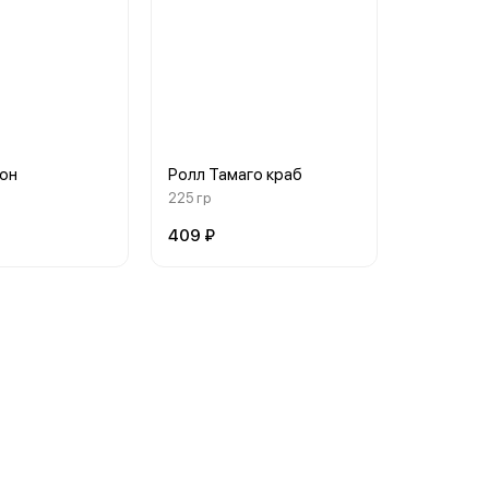
он
Ролл Тамаго краб
225 гр
409 ₽