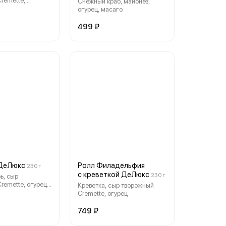
remette,
Снежный краб, майонез,
урец, масаго
огурец, масаго
499 ₽
 ДеЛюкс
Ролл Филадельфия
230 г
с креветкой ДеЛюкс
230 г
ь, сыр
remette, огурец,
Креветка, сыр творожный
Cremette, огурец
749 ₽