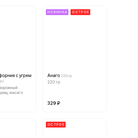
НОВИНКА
ОСТРОЕ
форния с угрем
Анаго
220 гр
0 г
220 гр
творожный
урец, масаго
329 ₽
ОСТРОЕ