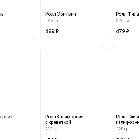
нь
Ролл Эби грин
Ролл Фила
245 гр
220 гр
489 ₽
479 ₽
орния
Ролл Калифорния
Ролл Слив
с креветкой
калифорн
210 гр
225 гр