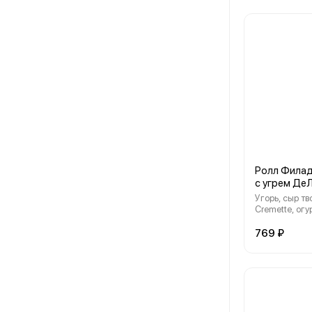
Ролл Фила
с угрем Де
Угорь, сыр т
Cremette, огу
кунжут
769 ₽