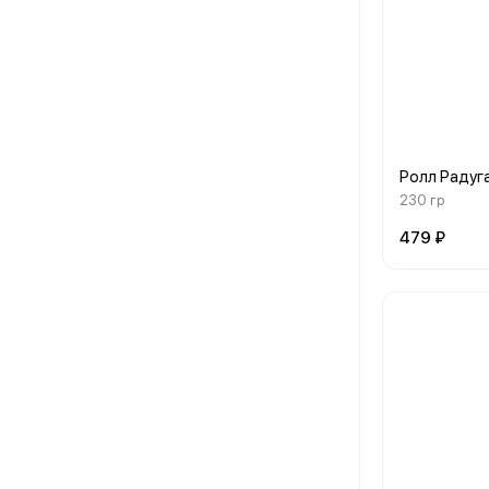
Ролл Радуг
230 гр
479 ₽