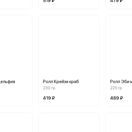
519 ₽
479 ₽
дельфия
Ролл Крейзи краб
Ролл Эби 
230 гр
225 гр
419 ₽
489 ₽