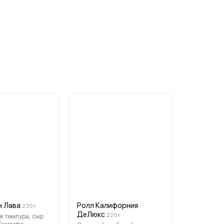
н Лава
Ролл Калифорния
230 г
ДеЛюкс
220 г
темпура, сыр