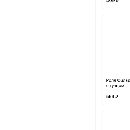
409 ₽
Ролл Фила
с тунцом
559 ₽