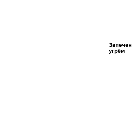
Запечен
угрём