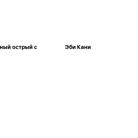
ный острый с
Эби Кани