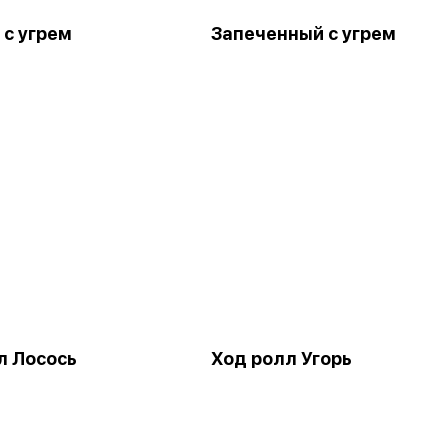
 с угрем
Запеченный с угрем
л Лосось
Ход ролл Угорь