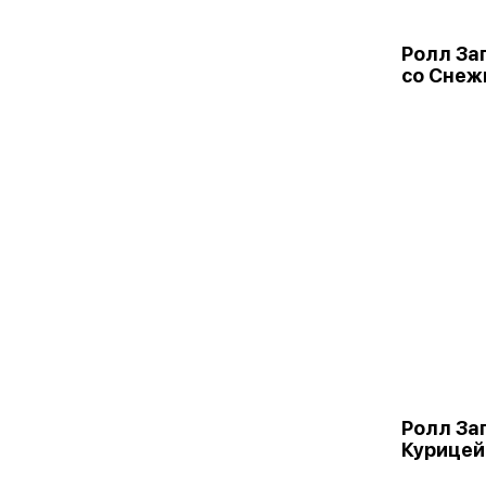
Ролл За
со Снеж
Ролл За
Курицей