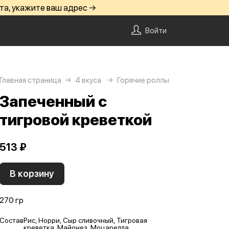
та, укажите ваш адрес →
Войти
Главная страница
4 вкуса
Горячие роллы
Запеченный с
тигровой креветкой
513 ₽
В корзину
270 гр
Состав
Рис, Норри, Сыр сливочный, Тигровая
креветка, Майонез, Моцарелла