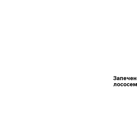
Запечен
лососе