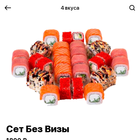
4 вкуса
Сет Без Визы