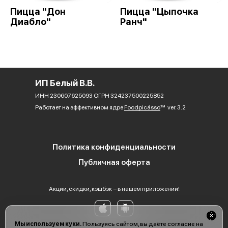
Пицца "Дон
Пицца "Цыпочка
Диабло"
Ранч"
ИП Белый В.В.
ИНН 230607625093 ОГРН 324237500225852
Работает на эффективном ядре
Foodpicásso
ver. 3.2
Политика конфиденциальности
Публичная оферта
Акции, скидки, кэшбэк − в нашем приложении!
Мы используем куки.
Пользуясь сайтом, вы даёте согласие на