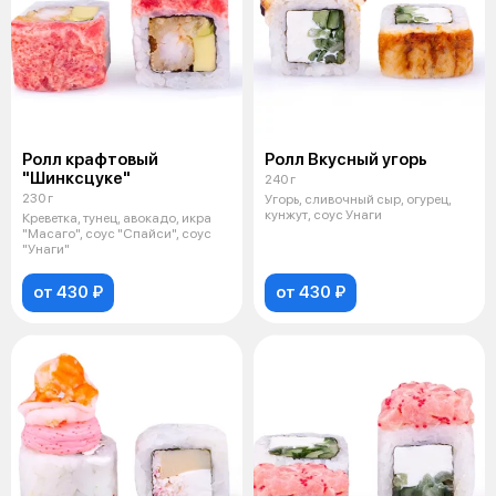
Ролл крафтовый
Ролл Вкусный угорь
"Шинксцуке"
240 г
230 г
Угорь, сливочный сыр, огурец,
кунжут, соус Унаги
Креветка, тунец, авокадо, икра
"Масаго", соус "Спайси", соус
"Унаги"
от 430 ₽
от 430 ₽