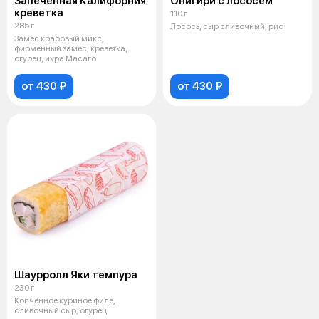
Запеченная Калифорния
Онигири с лососем
креветка
110 г
285 г
Лосось, сыр сливочный, рис
Замес крабовый микс,
фирменный замес, креветка,
огурец, икра Масаго
от 430 ₽
от 430 ₽
Шаурролл Яки темпура
230 г
Копчённое куриное филе,
сливочный сыр, огурец