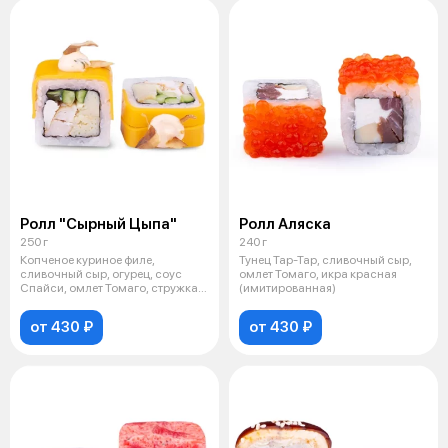
Ролл "Сырный Цыпа"
Ролл Аляска
250 г
240 г
Копченое куриное филе,
Тунец Тар-Тар, сливочный сыр,
сливочный сыр, огурец, соус
омлет Томаго, икра красная
Спайси, омлет Томаго, стружка
(имитированная)
тунца, сы
от 430 ₽
от 430 ₽