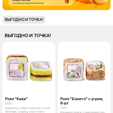
ВЫГОДНО И ТОЧКА!
ВЫГОДНО И ТОЧКА!
Ролл "Кики"
Ролл "Бонито" с угрем,
8 шт
250 г
225 г
Креветка, сливочный сыр, салат
Айсберг, огурец, соус Унаги
Кальмар Унаги, сливочный сыр,