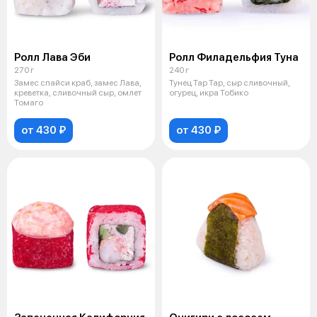
Ролл Лава Эби
Ролл Филадельфия Туна
270 г
240 г
Замес спайси краб, замес Лава,
Тунец Тар Тар, сыр сливочный,
креветка, сливочный сыр, омлет
огурец, икра Тобико
Томаго
от 430 ₽
от 430 ₽