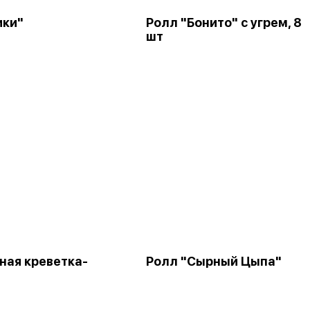
ики"
Ролл "Бонито" с угрем, 8
шт
ная креветка-
Ролл "Сырный Цыпа"