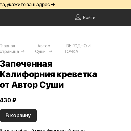
та, укажите ваш адрес →
Войти
Главная
Автор
ВЫГОДНО И
страница
Суши
ТОЧКА!
Запеченная
Калифорния креветка
от Автор Суши
430 ₽
В корзину
Замес крабовый микс, фирменный замес,