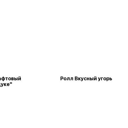
афтовый
Ролл Вкусный угорь
уке"