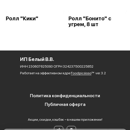
Ролл "Кики"
Ролл "Бонито" с
угрем, 8 шт
ИП Белый В.В.
ИНН 230607625093 ОГРН 324237500225852
Работает на эффективном ядре
Foodpicásso
ver. 3.2
Политика конфиденциальности
Публичная оферта
Акции, скидки, кэшбэк − в нашем приложении!