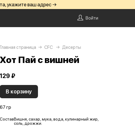
та, укажите ваш адрес →
Войти
Главная страница
CFC
Десерты
Хот Пай с вишней
129 ₽
В корзину
67 гр
Состав
Вишня, сахар, мука, вода, кулинарный жир,
соль, дрожжи.