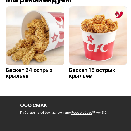
Баскет 24 острых
Баскет 18 острых
крыльев
крыльев
ООО СМАК
Работает на эффективном ядре
Foodpicásso
ver. 3.2