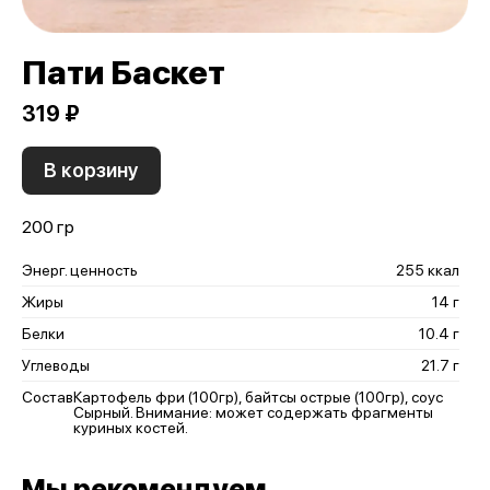
Пати Баскет
319 ₽
В корзину
200 гр
Энерг. ценность
255 ккал
Жиры
14 г
Белки
10.4 г
Углеводы
21.7 г
Состав
Картофель фри (100гр), байтсы острые (100гр), соус
Сырный. Внимание: может содержать фрагменты
куриных костей.
Мы рекомендуем