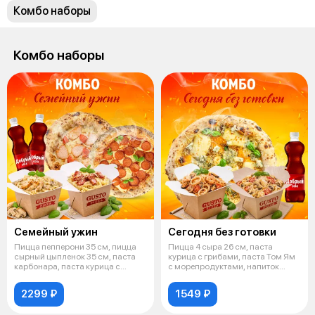
Комбо наборы
Комбо наборы
Семейный ужин
Сегодня без готовки
Пицца пепперони 35 см, пицца
Пицца 4 сыра 26 см, паста
сырный цыпленок 35 см, паста
курица с грибами, паста Том Ям
карбонара, паста курица с
с морепродуктами, напиток
грибам
Добрый
2299 ₽
1549 ₽