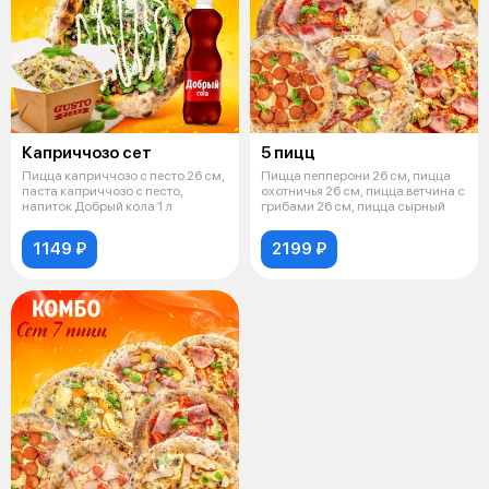
Каприччозо сет
5 пицц
Пицца каприччозо с песто 26 см,
Пицца пепперони 26 см, пицца
паста каприччозо с песто,
охотничья 26 см, пицца ветчина с
напиток Добрый кола 1 л
грибами 26 см, пицца сырный
1149 ₽
2199 ₽