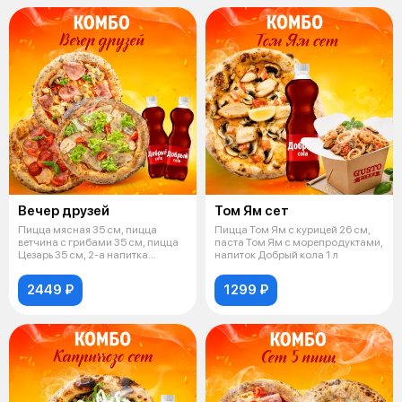
Вечер друзей
Том Ям сет
Пицца мясная 35 см, пицца
Пицца Том Ям с курицей 26 см,
ветчина с грибами 35 см, пицца
паста Том Ям с морепродуктами,
Цезарь 35 см, 2-а напитка
напиток Добрый кола 1 л
Добрый
2449 ₽
1299 ₽