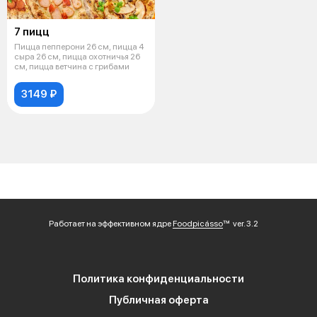
7 пицц
Пицца пепперони 26 см, пицца 4
сыра 26 см, пицца охотничья 26
см, пицца ветчина с грибами
3149 ₽
Работает на эффективном ядре
Foodpicásso
ver. 3.2
Политика конфиденциальности
Публичная оферта