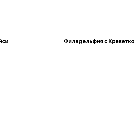
йси
Филадельфия с Креветко