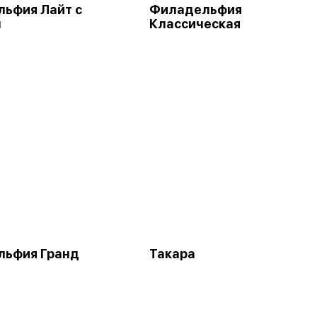
ьфия Лайт с
Филадельфия
м
Классическая
льфия Гранд
Такара