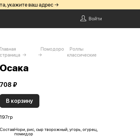
та, укажите ваш адрес →
Войти
Главная
Помодоро
Роллы
страница
классические
Осака
708 ₽
В корзину
197гр
Состав
Нори, рис, сыр творожный, угорь, огурец,
помидор