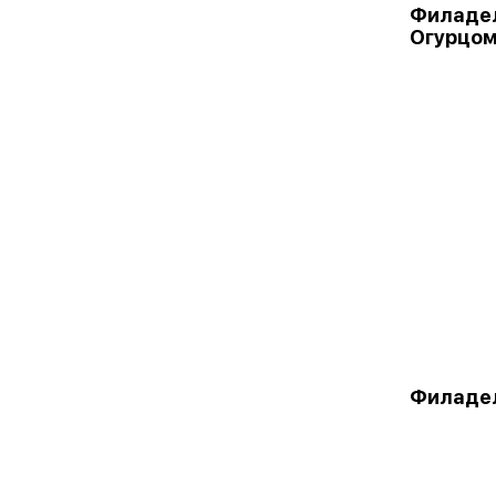
Филадел
Огурцо
Филаде