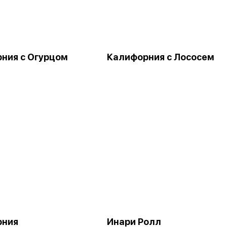
ния с Огурцом
Калифорния с Лососем
рния
Инари Ролл