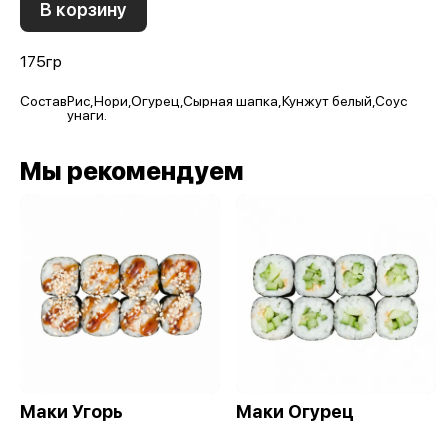
В корзину
175гр
Состав
Рис,Нори,Огурец,Сырная шапка,Кунжут белый,Соус
унаги.
Мы рекомендуем
Маки Угорь
Маки Огурец