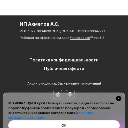
ИП Ахметов А.С.
ИНН 182701834690 ОГРН/ОГРНИП: 319183200047771
Работает на эффективном ядре
Foodpicásso
ver. 3.2
Политика конфиденциальности
Публичная оферта
Акции, скидки, кэшбэк − в нашем приложении!
Мы используем куки.
Пользуясь сайтом, вы даёте согласие на
обработку файлов cookie вашего браузера и использование
аналитических сервисов согласно нашей
политике
конфиденциальности
.
ОК