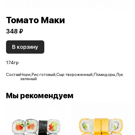
Томато Маки
348 ₽
В корзину
174гр
Состав
Нори,Рис готовый,Сыр твороженный,Помидоры,Лук
зеленый
Мы рекомендуем