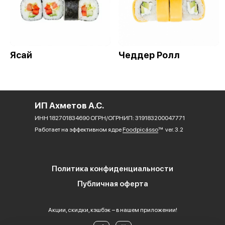
Ясай
Чеддер Ролл
ИП Ахметов А.С.
ИНН 182701834690 ОГРН/ОГРНИП: 319183200047771
Работает на эффективном ядре
Foodpicásso
ver. 3.2
Политика конфиденциальности
Публичная оферта
Акции, скидки, кэшбэк − в нашем приложении!