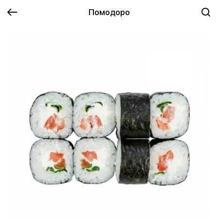
Помодоро