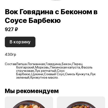
Вок Говядина с Беконом в
Соусе Барбекю
927 ₽
В корзину
430гр
Состав
Лапша Логманная,Говядина,Бекон,Перец
болгарский,Морковь,Пекинская капуста,Фасоль
стручковая,Лук репчатый,Соус
Барбекю,Цукини,Соевый Соус,Смесь Кунжута,Лук
зеленый,Кунжутное масло.
Мы рекомендуем