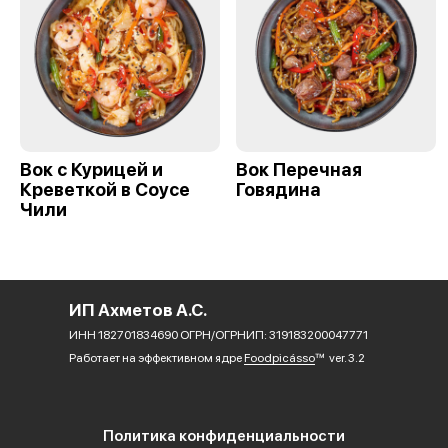
Вок с Курицей и
Вок Перечная
Креветкой в Соусе
Говядина
Чили
ИП Ахметов А.С.
ИНН 182701834690 ОГРН/ОГРНИП: 319183200047771
Работает на эффективном ядре
Foodpicásso
ver. 3.2
Политика конфиденциальности