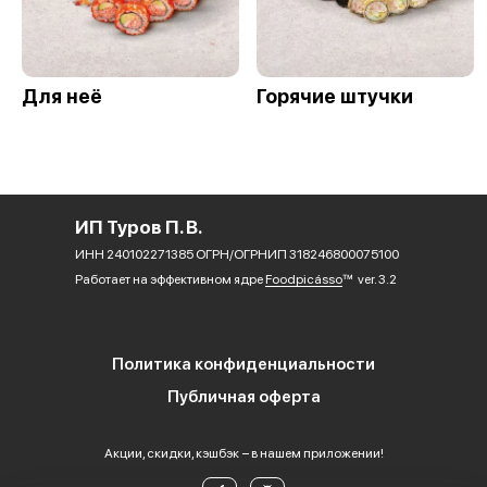
Для неё
Горячие штучки
ИП Туров П. В.
ИНН 240102271385 ОГРН/ОГРНИП 318246800075100
Работает на эффективном ядре
Foodpicásso
ver. 3.2
Политика конфиденциальности
Публичная оферта
Акции, скидки, кэшбэк − в нашем приложении!