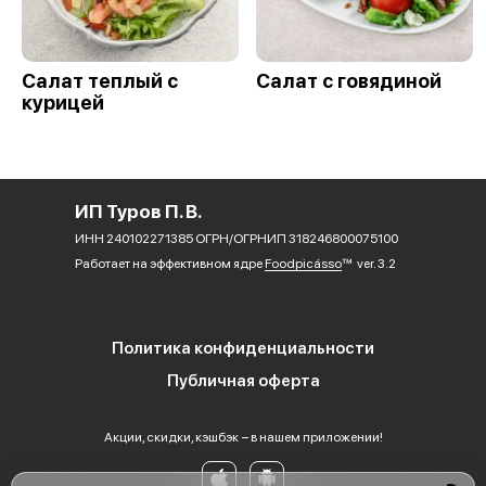
Салат теплый с
Салат с говядиной
курицей
ИП Туров П. В.
ИНН 240102271385 ОГРН/ОГРНИП 318246800075100
Работает на эффективном ядре
Foodpicásso
ver. 3.2
Политика конфиденциальности
Публичная оферта
Акции, скидки, кэшбэк − в нашем приложении!