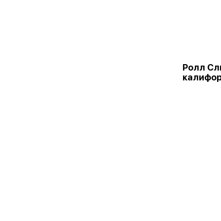
Ролл Сл
калифо