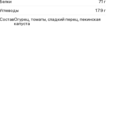
Белки
7.1 г
Углеводы
17.9 г
Состав
Огурец, томаты, сладкий перец, пекинская
капуста