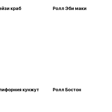
ейзи краб
Ролл Эби маки
лифорния кунжут
Ролл Бостон