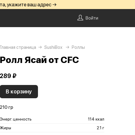
та, укажите ваш адрес →
Войти
Главная страница
SushiBox
Роллы
Ролл Ясай от CFC
289 ₽
В корзину
210 гр
Энерг. ценность
114 ккал
Жиры
2.1 г