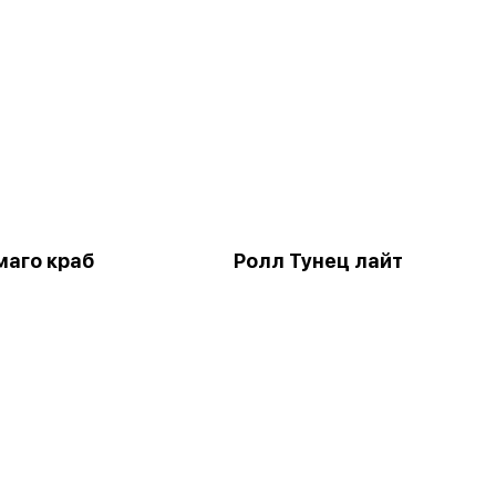
маго краб
Ролл Тунец лайт