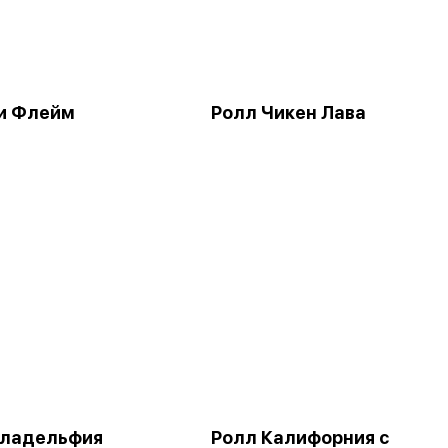
и Флейм
Ролл Чикен Лава
иладельфия
Ролл Калифорния с