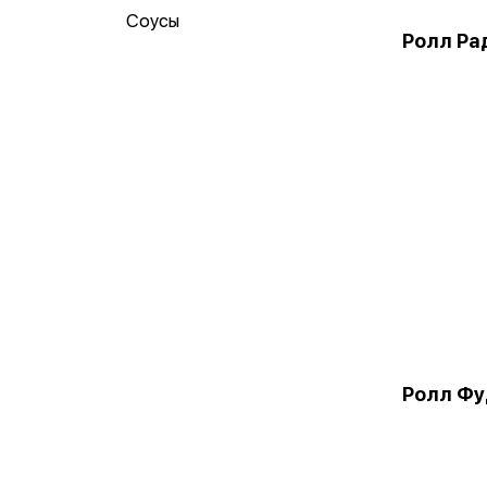
Соусы
Ролл Ра
Ролл Фу