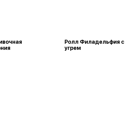
ивочная
Ролл Филадельфия с
рния
угрем