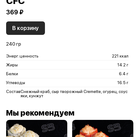
CFC
369 ₽
В корзину
240 гр
Энерг. ценность
221 ккал
Жиры
14.2 г
Белки
6.4 г
Углеводы
16.5 г
Состав
Снежный краб, сыр творожный Cremette, огурец, соус
яки, кунжут
Мы рекомендуем