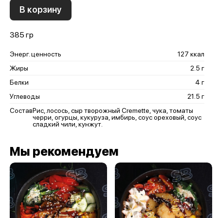
В корзину
385 гр
Энерг. ценность
127 ккал
Жиры
2.5 г
Белки
4 г
Углеводы
21.5 г
Состав
Рис, лосось, сыр творожный Cremette, чука, томаты
черри, огурцы, кукуруза, имбирь, соус ореховый, соус
сладкий чили, кунжут.
Мы рекомендуем