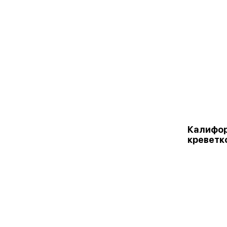
Калифор
креветк