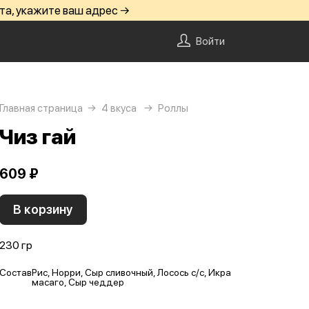
та, укажите ваш адрес →
Войти
Главная страница
4 вкуса
Роллы
Чиз гай
609 ₽
В корзину
230 гр
Состав
Рис, Норри, Сыр сливочный, Лосось с/с, Икра
масаго, Сыр чеддер