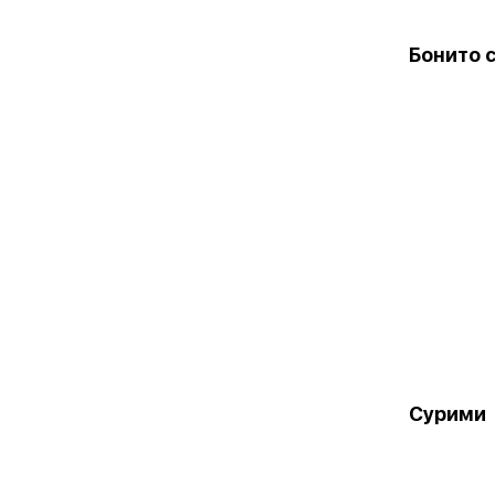
Бонито 
Сурими