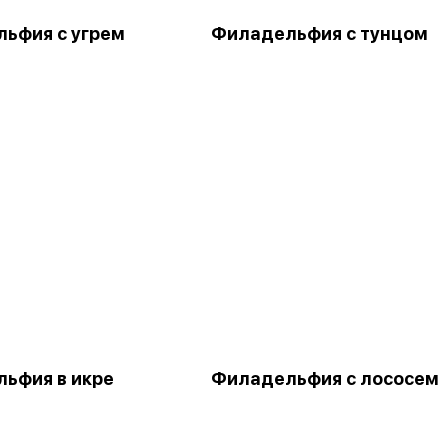
ьфия с угрем
Филадельфия с тунцом
ьфия в икре
Филадельфия с лососем