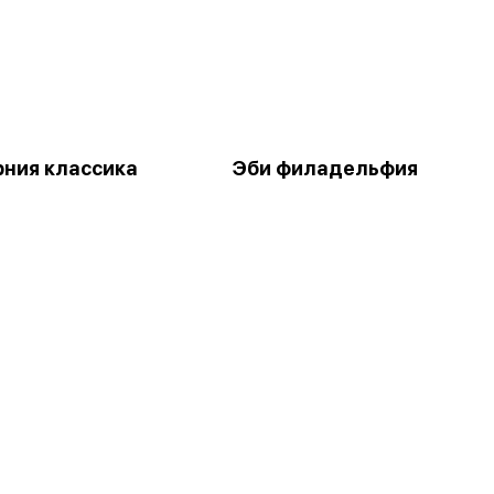
ния классика
Эби филадельфия