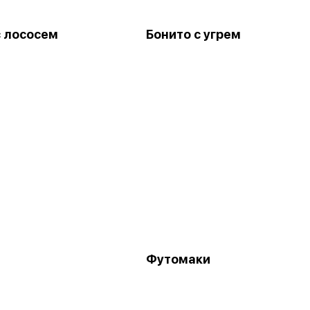
с лососем
Бонито с угрем
Футомаки