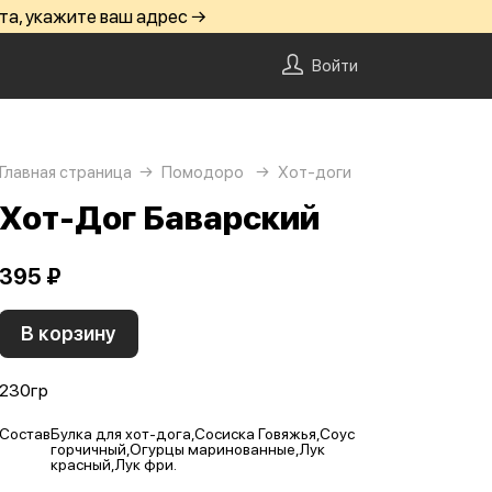
та, укажите ваш адрес →
Войти
Главная страница
Помодоро
Хот-доги
Хот-Дог Баварский
395 ₽
В корзину
230гр
Состав
Булка для хот-дога,Сосиска Говяжья,Соус
горчичный,Огурцы маринованные,Лук
красный,Лук фри.