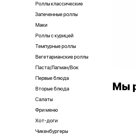
Роллы классические
Запеченные роллы
Маки
Роллы с курицей
Темпурные роллы
Вегетарианские роллы
Паста/Лагман/Вок
Первые блюда
Мы 
Вторые блюда
Салаты
Фри меню
Хот-доги
Чикенбургеры