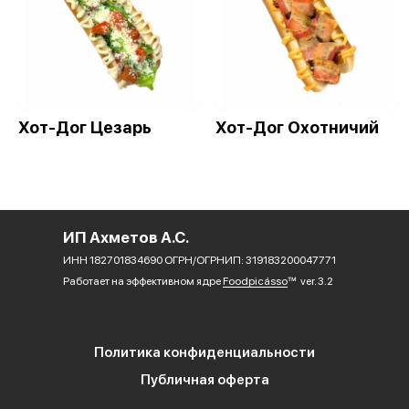
Хот-Дог Цезарь
Хот-Дог Охотничий
ИП Ахметов А.С.
ИНН 182701834690 ОГРН/ОГРНИП: 319183200047771
Работает на эффективном ядре
Foodpicásso
ver. 3.2
Политика конфиденциальности
Публичная оферта