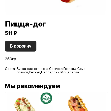
Пицца-дог
511 ₽
В корзину
250гр
Состав
Булка для хот-дога,Сосиска Говяжья,Соус
спайси,Кетчуп,Пепперони,Моцарелла.
Мы рекомендуем