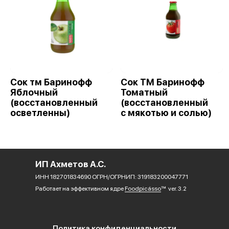
Сок тм Баринофф
Сок ТМ Баринофф
Яблочный
Томатный
(восстановленный
(восстановленный
осветленны)
с мякотью и солью)
ИП Ахметов А.С.
ИНН 182701834690 ОГРН/ОГРНИП: 319183200047771
Работает на эффективном ядре
Foodpicásso
ver. 3.2
Политика конфиденциальности