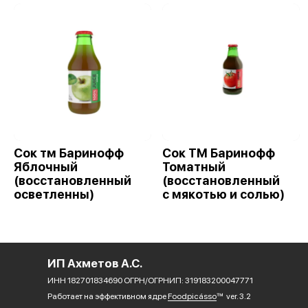
Сок тм Баринофф
Сок ТМ Баринофф
Яблочный
Томатный
(восстановленный
(восстановленный
осветленны)
с мякотью и солью)
ИП Ахметов А.С.
ИНН 182701834690 ОГРН/ОГРНИП: 319183200047771
Работает на эффективном ядре
Foodpicásso
ver. 3.2