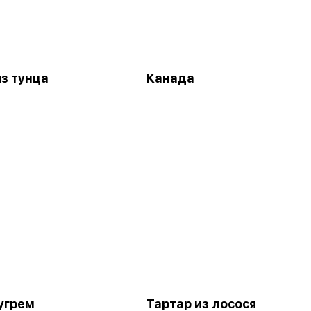
из тунца
Канада
 угрем
Тартар из лосося