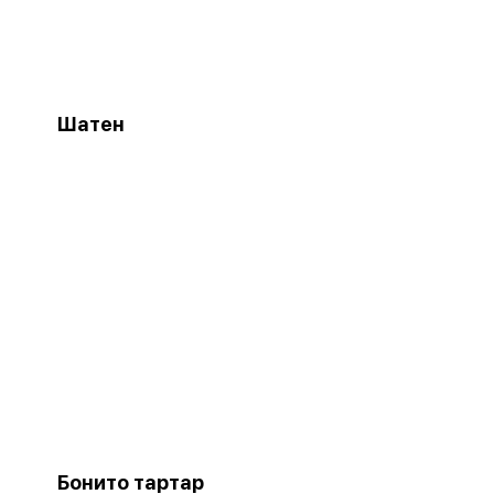
Шатен
Бонито тартар