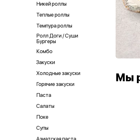
Никей роллы
Теплые роллы
Темпура роллы
Ролл Доги / Суши
Бургеры
Комбо
Закуски
Холодные закуски
Мы 
Горячие закуски
Паста
Салаты
Поке
Супы
Азиатская паста