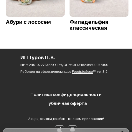
Абури с лососем
Филадельфия
классическая
ИП Туров П. В.
ИНН 240102271385 ОГРН/ОГРНИП 318246800075100
Работает на эффективном ядре
Foodpicásso
ver. 3.2
Политика конфиденциальности
Публичная оферта
Акции, скидки, кэшбэк − в нашем приложении!