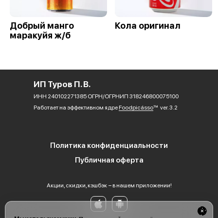
Добрый манго
Кола оригинал
маракуйя ж/б
ИП Туров П. В.
ИНН 240102271385 ОГРН/ОГРНИП 318246800075100
Работает на эффективном ядре
Foodpicásso
ver. 3.2
Политика конфиденциальности
Публичная оферта
Акции, скидки, кэшбэк − в нашем приложении!