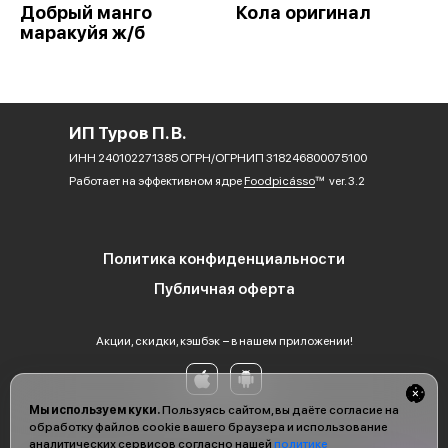
Добрый манго
Кола оригинал
маракуйя ж/б
ИП Туров П. В.
ИНН 240102271385 ОГРН/ОГРНИП 318246800075100
Работает на эффективном ядре
Foodpicásso
ver. 3.2
Политика конфиденциальности
Публичная оферта
Акции, скидки, кэшбэк − в нашем приложении!
Мы используем куки.
Пользуясь сайтом, вы даёте согласие на
обработку файлов cookie вашего браузера и использование
аналитических сервисов согласно нашей
политике