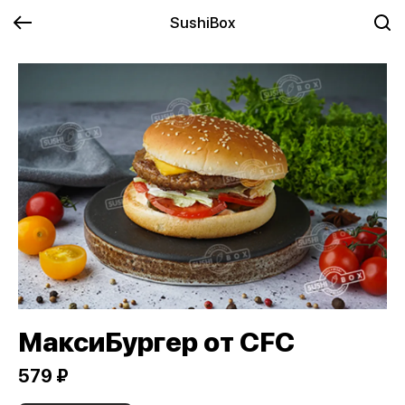
SushiBox
МаксиБургер от CFC
579 ₽