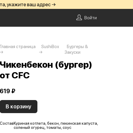
та, укажите ваш адрес →
Войти
Главная страница
SushiBox
Бургеры &
Закуски
Чикенбекон (бургер)
от CFC
619 ₽
В корзину
Состав
Куриная котлета, бекон, пекинская капуста,
соленый огурец, томаты, соус