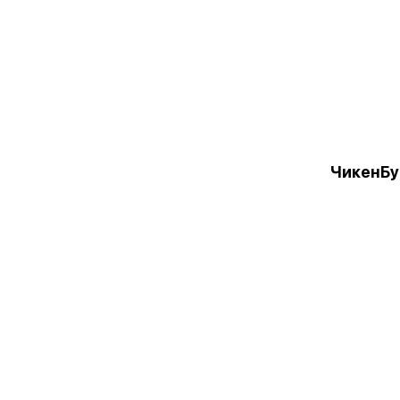
ЧикенБу