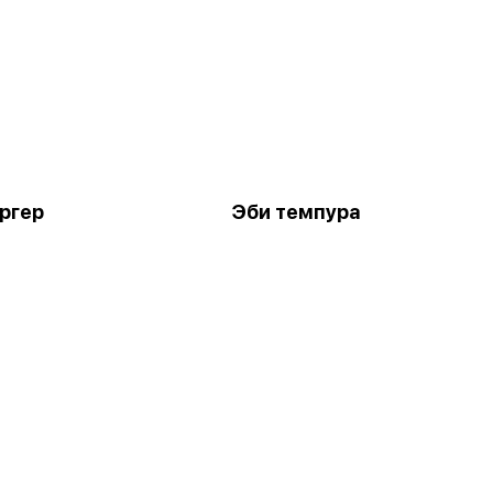
ргер
Эби темпура