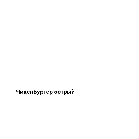
ЧикенБургер острый