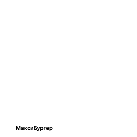
МаксиБургер