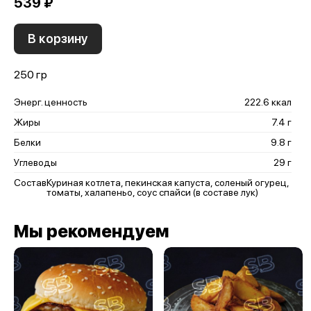
539 ₽
В корзину
250 гр
Энерг. ценность
222.6 ккал
Жиры
7.4 г
Белки
9.8 г
Углеводы
29 г
Состав
Куриная котлета, пекинская капуста, соленый огурец,
томаты, халапеньо, соус спайси (в составе лук)
Мы рекомендуем