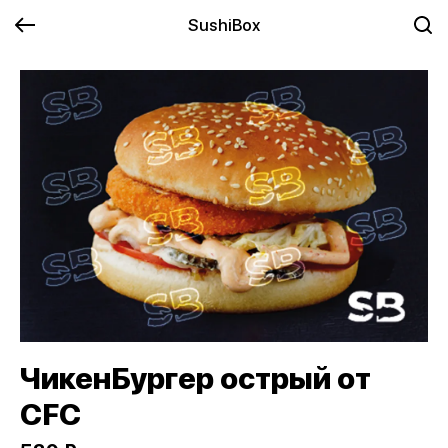
SushiBox
ЧикенБургер острый от
CFC